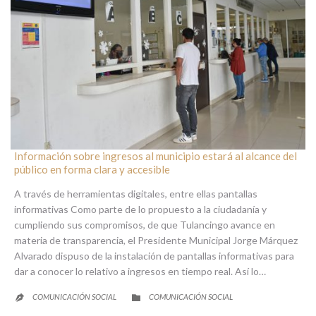
Información sobre ingresos al municipio estará al alcance del
público en forma clara y accesible
A través de herramientas digitales, entre ellas pantallas
informativas Como parte de lo propuesto a la ciudadanía y
cumpliendo sus compromisos, de que Tulancingo avance en
materia de transparencia, el Presidente Municipal Jorge Márquez
Alvarado dispuso de la instalación de pantallas informativas para
dar a conocer lo relativo a ingresos en tiempo real. Así lo…
CATEGORY
COMUNICACIÓN SOCIAL
COMUNICACIÓN SOCIAL

