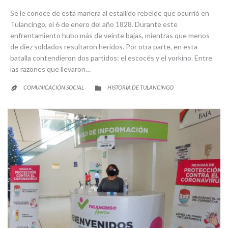
Se le conoce de esta manera al estallido rebelde que ocurrió en
Tulancingo, el 6 de enero del año 1828. Durante este
enfrentamiento hubo más de veinte bajas, mientras que menos
de diez soldados resultaron heridos. Por otra parte, en esta
batalla contendieron dos partidos: el escocés y el yorkino. Entre
las razones que llevaron…
CATEGORY
COMUNICACIÓN SOCIAL
HISTORIA DE TULANCINGO

