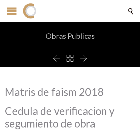

Obras Publicas



Matris de faism 2018
Cedula de verificacion y
segumiento de obra