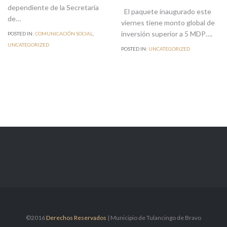
dependiente de la Secretaría
El paquete inaugurado este
de…
viernes tiene monto global de
inversión superior a 5 MDP….
POSTED IN:
COMUNICACIÓN SOCIAL
,
UNCATEGORIZED
POSTED IN:
UNCATEGORIZED
©2016
Derechos Reservados
| Municipio de Tulancingo de Bravo