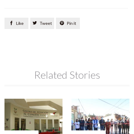

Like

Tweet

Pin it
Related Stories