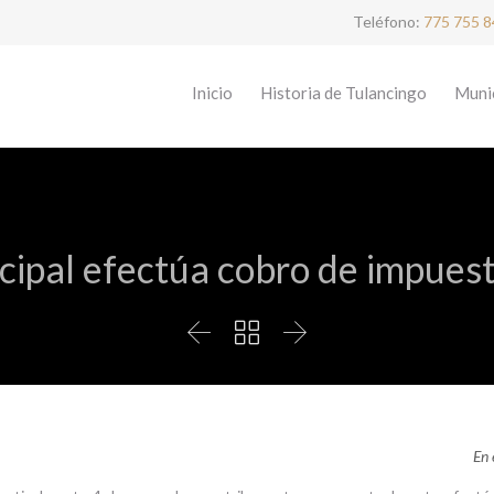
Teléfono:
775 755 
Inicio
Historia de Tulancingo
Munic
ipal efectúa cobro de impues



En 