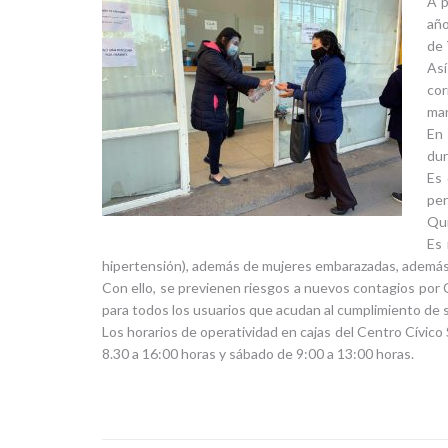
A p
año
de 
Así
cor
mar
En 
dur
Es 
per
Qui
Es 
hipertensión), además de mujeres embarazadas, ademá
Con ello, se previenen riesgos a nuevos contagios por 
para todos los usuarios que acudan al cumplimiento de 
Los horarios de operatividad en cajas del Centro Cívico
8.30 a 16:00 horas y sábado de 9:00 a 13:00 horas.