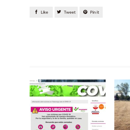

Like

Tweet

Pin it