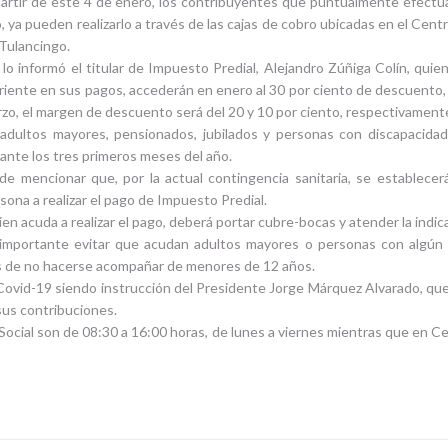
artir de este 4 de enero, los contribuyentes que puntualmente efectúa
, ya pueden realizarlo a través de las cajas de cobro ubicadas en el Centr
Tulancingo.
 lo informó el titular de Impuesto Predial, Alejandro Zúñiga Colín, qui
riente en sus pagos, accederán en enero al 30 por ciento de descuento, 
zo, el margen de descuento será del 20 y 10 por ciento, respectivament
adultos mayores, pensionados, jubilados y personas con discapacidad
ante los tres primeros meses del año.
de mencionar que, por la actual contingencia sanitaria, se establecer
sona a realizar el pago de Impuesto Predial.
en acuda a realizar el pago, deberá portar cubre-bocas y atender la indic
importante evitar que acudan adultos mayores o personas con algún p
s de no hacerse acompañar de menores de 12 años.
Covid-19 siendo instrucción del Presidente Jorge Márquez Alvarado, qu
sus contribuciones.
 Social son de 08:30 a 16:00 horas, de lunes a viernes mientras que en Ce