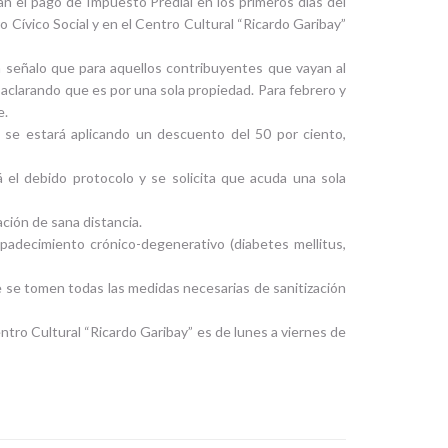
n el pago de Impuesto Predial en los primeros días del
o Cívico Social y en el Centro Cultural “Ricardo Garibay”
en señalo que para aquellos contribuyentes que vayan al
aclarando que es por una sola propiedad. Para febrero y
e.
 se estará aplicando un descuento del 50 por ciento,
á el debido protocolo y se solicita que acuda una sola
ación de sana distancia.
adecimiento crónico-degenerativo (diabetes mellitus,
e se tomen todas las medidas necesarias de sanitización
ntro Cultural “Ricardo Garibay” es de lunes a viernes de