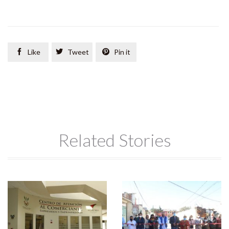

Like

Tweet

Pin it
Related Stories