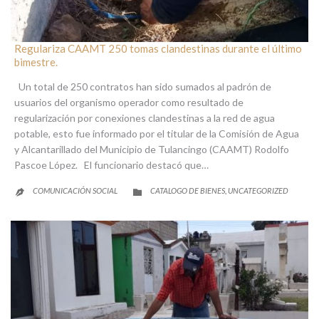
Regulariza CAAMT 250 tomas clandestinas durante el último
bimestre.
Un total de 250 contratos han sido sumados al padrón de
usuarios del organismo operador como resultado de
regularización por conexiones clandestinas a la red de agua
potable, esto fue informado por el titular de la Comisión de Agua
y Alcantarillado del Municipio de Tulancingo (CAAMT) Rodolfo
Pascoe López. El funcionario destacó que…
CATEGORY
COMUNICACIÓN SOCIAL
CATALOGO DE BIENES
UNCATEGORIZED
,

