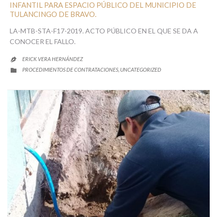
INFANTIL PARA ESPACIO PÚBLICO DEL MUNICIPIO DE
TULANCINGO DE BRAVO.
LA-MTB-STA-F17-2019. ACTO PÚBLICO EN EL QUE SE DA A
CONOCER EL FALLO.
ERICK VERA HERNÁNDEZ

CATEGORY
PROCEDIMIENTOS DE CONTRATACIONES
UNCATEGORIZED
,
