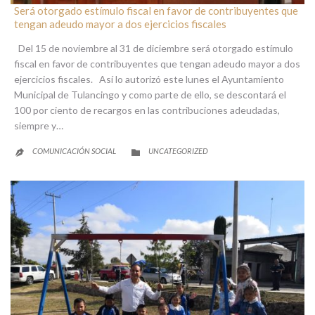
Será otorgado estímulo fiscal en favor de contribuyentes que
tengan adeudo mayor a dos ejercicios fiscales
Del 15 de noviembre al 31 de diciembre será otorgado estímulo
fiscal en favor de contribuyentes que tengan adeudo mayor a dos
ejercicios fiscales. Así lo autorizó este lunes el Ayuntamiento
Municipal de Tulancingo y como parte de ello, se descontará el
100 por ciento de recargos en las contribuciones adeudadas,
siempre y…
CATEGORY
COMUNICACIÓN SOCIAL
UNCATEGORIZED

