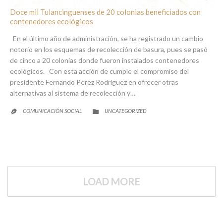
Doce mil Tulancinguenses de 20 colonias beneficiados con
contenedores ecológicos
En el último año de administración, se ha registrado un cambio
notorio en los esquemas de recolección de basura, pues se pasó
de cinco a 20 colonias donde fueron instalados contenedores
ecológicos. Con esta acción de cumple el compromiso del
presidente Fernando Pérez Rodríguez en ofrecer otras
alternativas al sistema de recolección y…
CATEGORY
COMUNICACIÓN SOCIAL
UNCATEGORIZED


LOAD MORE