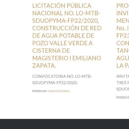
AGOSTO 17, 2020
AGOSTO 1
LICITACIÓN PÚBLICA
PRO
NACIONAL NO. LO-MTB-
INV
SDUOPYMA-FP22/2020,
MEN
CONSTRUCCIÓN DE RED
No.
DE AGUA POTABLE DE
FP23
POZO VALLE VERDE A
CON
CISTERNA DE
TAN
MAGISTERIO I EMILIANO
AGU
ZAPATA.
LA 
CONVOCATORIA NO. LO-MTB-
INVIT
SDUOPYMA-FP22/2020.
TRES 
SDUOP
POSTED IN:
CONVOCATORIA
POSTED I