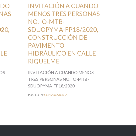
AGOSTO 4, 2020
AGOSTO 3, 2
NDO
INVITACIÓN A CUANDO
INVIT
NAS
MENOS TRES PERSONAS
MENOS
NO. IO-MTB-
NO. I
20,
SDUOPYMA-FP18/2020,
SDUOP
CONSTRUCCIÓN DE
CONS
PAVIMENTO
PAVI
LLE
HIDRÁULICO EN CALLE
HIDRÁ
RIQUELME
RIO U
OS
INVITACIÓN A CUANDO MENOS
INVITAC
-
TRES PERSONAS NO. IO-MTB-
TRES PE
SDUOPYMA-FP18/2020
SDUOPYM
POSTED IN:
CONVOCATORIA
POSTED IN:
C