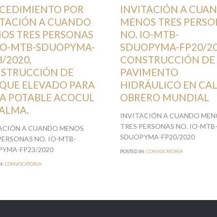
7, 2020
AGOSTO 4, 2020
CEDIMIENTO POR
INVITACIÓN A CUA
ITACIÓN A CUANDO
MENOS TRES PERSO
OS TRES PERSONAS
NO. IO-MTB-
 IO-MTB-SDUOPYMA-
SDUOPYMA-FP20/20
/2020,
CONSTRUCCIÓN DE
STRUCCIÓN DE
PAVIMENTO
QUE ELEVADO PARA
HIDRÁULICO EN CA
A POTABLE ACOCUL
OBRERO MUNDIAL
PALMA.
INVITACIÓN A CUANDO MEN
TRES PERSONAS NO. IO-MTB
ACIÓN A CUANDO MENOS
SDUOPYMA-FP20/2020
PERSONAS NO. IO-MTB-
YMA-FP23/2020
POSTED IN:
CONVOCATORIA
N:
CONVOCATORIA