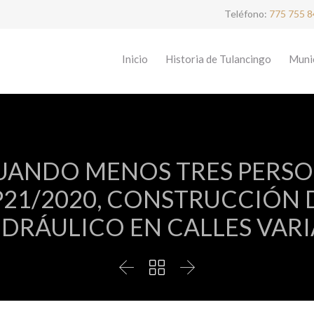
Teléfono:
775 755 
Inicio
Historia de Tulancingo
Munic
UANDO MENOS TRES PERSO
21/2020, CONSTRUCCIÓN 
IDRÁULICO EN CALLES VARI


