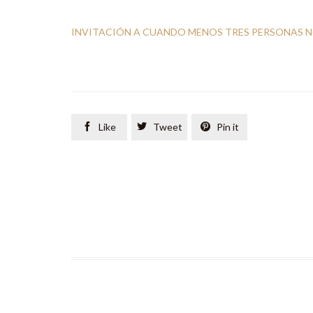
INVITACIÓN A CUANDO MENOS TRES PERSONAS N

Like

Tweet

Pin it