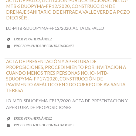
ACTA DE FALLO, LICITACIÓN PÚBLICA NACIONAL No. LO-
MTB-SDUOPYMA-FP12/2020, CONSTRUCCIÓN DE
DRENAJE SANITARIO DE ENTRADA VALLE VERDE A POZO
DIECISÉIS.
LO-MTB-SDUOPYMA-FP12/2020. ACTA DE FALLO
ERICK VERA HERNÁNDEZ

CATEGORY
PROCEDIMIENTOS DE CONTRATACIONES

ACTA DE PRESENTACIÓN Y APERTURA DE
PROPOSICIONES, PROCEDIMIENTO POR INVITACIÓN A
CUANDO MENOS TRES PERSONAS NO. IO-MTB-
SDUOPYMA-FP17/2020, CONSTRUCCIÓN DE
PAVIMENTO ASFÁLTICO EN 2DO CUERPO DE AV. SANTA
TERESA
IO-MTB-SDUOPYMA-FP17/2020. ACTA DE PRESENTACIÓN Y
APERTURA DE PROPOSICIONES
ERICK VERA HERNÁNDEZ

CATEGORY
PROCEDIMIENTOS DE CONTRATACIONES
